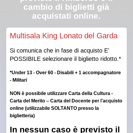
cambio di biglietti già
acquistati online.
Qualora la Direzione autorizzasse l’ingresso in sala a
Multisala King Lonato del Garda
luci spente, non sarà garantito il posto scelto.
Si comunica che in fase di acquisto E'
POSSIBILE selezionare il biglietto ridotto.*
*Under 13 - Over 60 - Disabili + 1 accompagnatore
- Militari
NON è possibile utilizzare Carta della Cultura -
Carta del Merito – Carta del Docente per l’acquisto
online (utilizzabile SOLTANTO presso la
biglietteria)
In nessun caso è previsto il