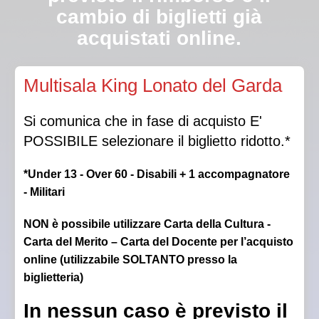
cambio di biglietti già
acquistati online.
Qualora la Direzione autorizzasse l’ingresso in sala a
Multisala King Lonato del Garda
luci spente, non sarà garantito il posto scelto.
Si comunica che in fase di acquisto E'
POSSIBILE selezionare il biglietto ridotto.*
*Under 13 - Over 60 - Disabili + 1 accompagnatore
- Militari
NON è possibile utilizzare Carta della Cultura -
Carta del Merito – Carta del Docente per l’acquisto
online (utilizzabile SOLTANTO presso la
biglietteria)
In nessun caso è previsto il