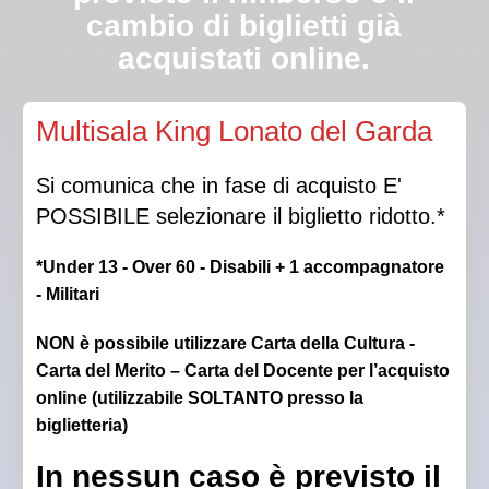
cambio di biglietti già
acquistati online.
Qualora la Direzione autorizzasse l’ingresso in sala a
Multisala King Lonato del Garda
luci spente, non sarà garantito il posto scelto.
Si comunica che in fase di acquisto E'
POSSIBILE selezionare il biglietto ridotto.*
*Under 13 - Over 60 - Disabili + 1 accompagnatore
- Militari
NON è possibile utilizzare Carta della Cultura -
Carta del Merito – Carta del Docente per l’acquisto
online (utilizzabile SOLTANTO presso la
biglietteria)
In nessun caso è previsto il