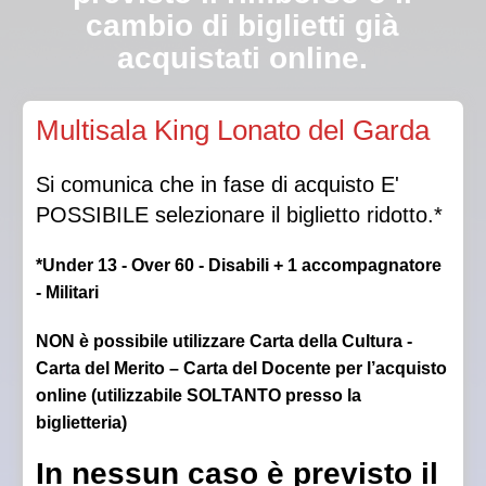
cambio di biglietti già
acquistati online.
Qualora la Direzione autorizzasse l’ingresso in sala a
Multisala King Lonato del Garda
luci spente, non sarà garantito il posto scelto.
Si comunica che in fase di acquisto E'
POSSIBILE selezionare il biglietto ridotto.*
*Under 13 - Over 60 - Disabili + 1 accompagnatore
- Militari
NON è possibile utilizzare Carta della Cultura -
Carta del Merito – Carta del Docente per l’acquisto
online (utilizzabile SOLTANTO presso la
biglietteria)
In nessun caso è previsto il