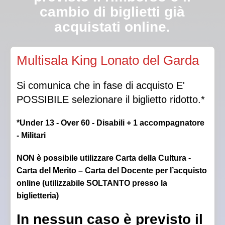
cambio di biglietti già
acquistati online.
Qualora la Direzione autorizzasse l’ingresso in sala a
Multisala King Lonato del Garda
luci spente, non sarà garantito il posto scelto.
Si comunica che in fase di acquisto E'
POSSIBILE selezionare il biglietto ridotto.*
*Under 13 - Over 60 - Disabili + 1 accompagnatore
- Militari
NON è possibile utilizzare Carta della Cultura -
Carta del Merito – Carta del Docente per l’acquisto
online (utilizzabile SOLTANTO presso la
biglietteria)
In nessun caso è previsto il