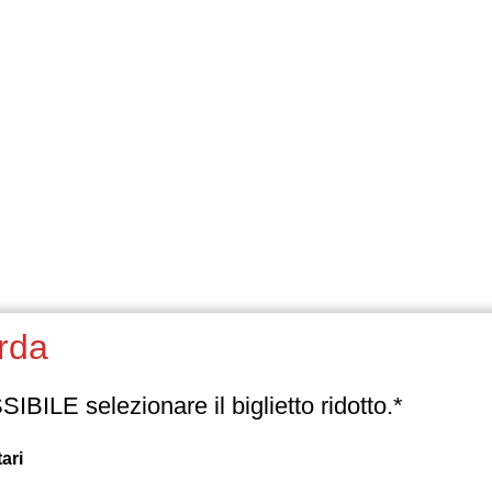
n fase di acquisto E’ POSSIBILE selezionare il 
*Under 13 – Over 60 – Disabili + 1 accompagnatore – Militari
are Carta della Cultura – Carta del Merito – 
ne (utilizzabile SOLTANTO presso la bigliett
è previsto il rimbors
rda
glietti già acquistati onli
BILE selezionare il biglietto ridotto.*
 autorizzasse l’ingresso in sala a luci spente, non sarà garan
ari