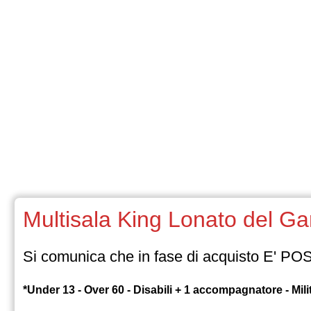
Si comunica che i
NON è inoltre possibile utilizz
onli
In nessun caso 
Multisala King Lonato del Ga
bi
Si comunica che in fase di acquisto E' POSSI
Qualora la Direzione
*Under 13 - Over 60 - Disabili + 1 accompagnatore - Milit