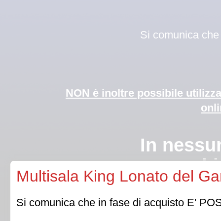
Si comunica che i
NON è inoltre possibile utilizz
onli
In nessun caso 
bi
Multisala King Lonato del Ga
Qualora la Direzion
Si comunica che in fase di acquisto E' POSSI