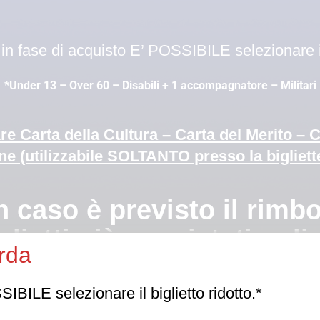
n fase di acquisto E’ POSSIBILE selezionare il 
*Under 13 – Over 60 – Disabili + 1 accompagnatore – Militari
are Carta della Cultura – Carta del Merito – 
ne (utilizzabile SOLTANTO presso la bigliett
è previsto il rimbors
glietti già acquistati onli
rda
e autorizzasse l’ingresso in sala a luci spente, non sarà garant
BILE selezionare il biglietto ridotto.*