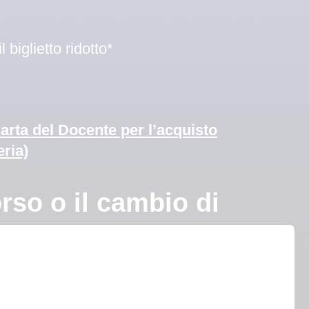
biglietto ridotto*
Carta del Docente per l’acquisto
eria)
o o il cambio di
ne.
ito il posto scelto.