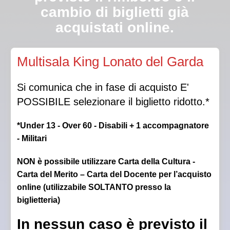
cambio di biglietti già
acquistati online.
Qualora la Direzione autorizzasse l’ingresso in sala a
Multisala King Lonato del Garda
luci spente, non sarà garantito il posto scelto.
Si comunica che in fase di acquisto E'
POSSIBILE selezionare il biglietto ridotto.*
*Under 13 - Over 60 - Disabili + 1 accompagnatore
- Militari
NON è possibile utilizzare Carta della Cultura -
Carta del Merito – Carta del Docente per l’acquisto
online (utilizzabile SOLTANTO presso la
biglietteria)
In nessun caso è previsto il