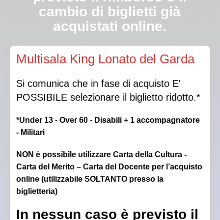
cambio di biglietti già
acquistati online.
Qualora la Direzione autorizzasse l’ingresso in sala a
Multisala King Lonato del Garda
luci spente, non sarà garantito il posto scelto.
Si comunica che in fase di acquisto E'
POSSIBILE selezionare il biglietto ridotto.*
*Under 13 - Over 60 - Disabili + 1 accompagnatore
- Militari
NON è possibile utilizzare Carta della Cultura -
Carta del Merito – Carta del Docente per l’acquisto
online (utilizzabile SOLTANTO presso la
biglietteria)
In nessun caso è previsto il