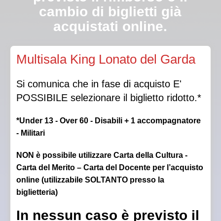
cambio di biglietti già
acquistati online.
Qualora la Direzione autorizzasse l’ingresso in sala a
Multisala King Lonato del Garda
luci spente, non sarà garantito il posto scelto.
Si comunica che in fase di acquisto E'
POSSIBILE selezionare il biglietto ridotto.*
*Under 13 - Over 60 - Disabili + 1 accompagnatore
- Militari
NON è possibile utilizzare Carta della Cultura -
Carta del Merito – Carta del Docente per l’acquisto
online (utilizzabile SOLTANTO presso la
biglietteria)
In nessun caso è previsto il