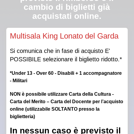
cambio di biglietti già
acquistati online.
Qualora la Direzione autorizzasse l’ingresso in sala a
Multisala King Lonato del Garda
luci spente, non sarà garantito il posto scelto.
Si comunica che in fase di acquisto E'
POSSIBILE selezionare il biglietto ridotto.*
*Under 13 - Over 60 - Disabili + 1 accompagnatore
- Militari
NON è possibile utilizzare Carta della Cultura -
Carta del Merito – Carta del Docente per l’acquisto
online (utilizzabile SOLTANTO presso la
biglietteria)
In nessun caso è previsto il