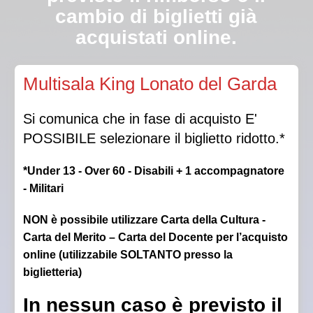
cambio di biglietti già
acquistati online.
Qualora la Direzione autorizzasse l’ingresso in sala a
Multisala King Lonato del Garda
luci spente, non sarà garantito il posto scelto.
Si comunica che in fase di acquisto E'
POSSIBILE selezionare il biglietto ridotto.*
*Under 13 - Over 60 - Disabili + 1 accompagnatore
- Militari
NON è possibile utilizzare Carta della Cultura -
Carta del Merito – Carta del Docente per l’acquisto
online (utilizzabile SOLTANTO presso la
biglietteria)
In nessun caso è previsto il