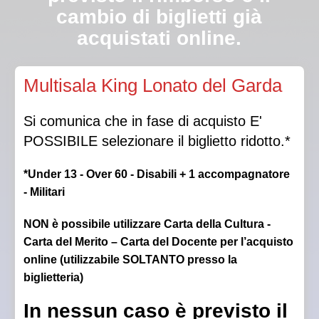
cambio di biglietti già
acquistati online.
Qualora la Direzione autorizzasse l’ingresso in sala a
Multisala King Lonato del Garda
luci spente, non sarà garantito il posto scelto.
Si comunica che in fase di acquisto E'
POSSIBILE selezionare il biglietto ridotto.*
*Under 13 - Over 60 - Disabili + 1 accompagnatore
- Militari
NON è possibile utilizzare Carta della Cultura -
Carta del Merito – Carta del Docente per l’acquisto
online (utilizzabile SOLTANTO presso la
biglietteria)
In nessun caso è previsto il