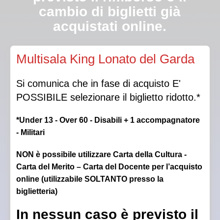
cambio di biglietti già
acquistati online.
Qualora la Direzione autorizzasse l’ingresso in sala a
Multisala King Lonato del Garda
luci spente, non sarà garantito il posto scelto.
Si comunica che in fase di acquisto E'
POSSIBILE selezionare il biglietto ridotto.*
*Under 13 - Over 60 - Disabili + 1 accompagnatore
- Militari
NON è possibile utilizzare Carta della Cultura -
Carta del Merito – Carta del Docente per l’acquisto
online (utilizzabile SOLTANTO presso la
biglietteria)
In nessun caso è previsto il