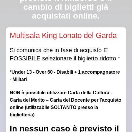
cambio di biglietti già
acquistati online.
Qualora la Direzione autorizzasse l’ingresso in sala a
Multisala King Lonato del Garda
luci spente, non sarà garantito il posto scelto.
Si comunica che in fase di acquisto E'
POSSIBILE selezionare il biglietto ridotto.*
*Under 13 - Over 60 - Disabili + 1 accompagnatore
- Militari
NON è possibile utilizzare Carta della Cultura -
Carta del Merito – Carta del Docente per l’acquisto
online (utilizzabile SOLTANTO presso la
biglietteria)
In nessun caso è previsto il