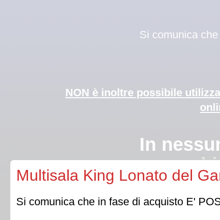
Si comunica che i
NON è inoltre possibile utilizz
onli
In nessun caso 
bi
Multisala King Lonato del Ga
Qualora la Direzion
Si comunica che in fase di acquisto E' POSSI