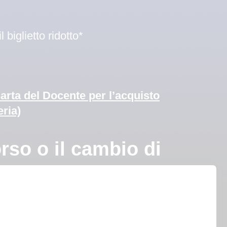
biglietto ridotto*
Carta del Docente per l’acquisto
eria)
o o il cambio di
ne.
ito il posto scelto.