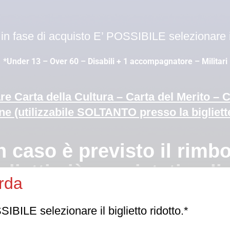
n fase di acquisto E’ POSSIBILE selezionare il 
*Under 13 – Over 60 – Disabili + 1 accompagnatore – Militari
are Carta della Cultura – Carta del Merito – 
ne (utilizzabile SOLTANTO presso la bigliett
è previsto il rimbors
glietti già acquistati onli
rda
e autorizzasse l’ingresso in sala a luci spente, non sarà garant
BILE selezionare il biglietto ridotto.*