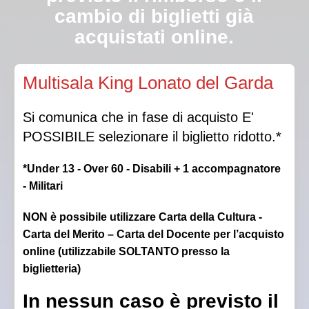
cambio di biglietti già
acquistati online.
Qualora la Direzione autorizzasse l’ingresso in sala a
Multisala King Lonato del Garda
luci spente, non sarà garantito il posto scelto.
Si comunica che in fase di acquisto E'
POSSIBILE selezionare il biglietto ridotto.*
*Under 13 - Over 60 - Disabili + 1 accompagnatore
- Militari
NON è possibile utilizzare Carta della Cultura -
Carta del Merito – Carta del Docente per l’acquisto
online (utilizzabile SOLTANTO presso la
biglietteria)
In nessun caso è previsto il