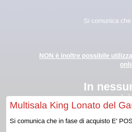
Si comunica che i
NON è inoltre possibile utilizz
onli
In nessun caso 
bi
Multisala King Lonato del Ga
Qualora la Direzion
Si comunica che in fase di acquisto E' POSSI