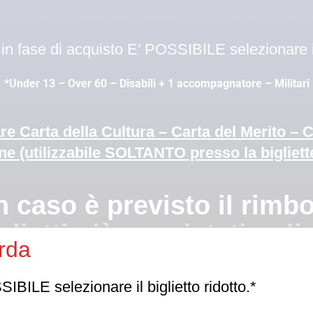
n fase di acquisto E’ POSSIBILE selezionare il 
*Under 13 – Over 60 – Disabili + 1 accompagnatore – Militari
are Carta della Cultura – Carta del Merito – 
ne (utilizzabile SOLTANTO presso la bigliett
è previsto il rimbors
glietti già acquistati onli
rda
e autorizzasse l’ingresso in sala a luci spente, non sarà garant
BILE selezionare il biglietto ridotto.*