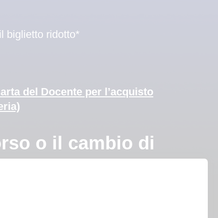
biglietto ridotto*
Carta del Docente per l’acquisto
eria)
o o il cambio di
ne.
ito il posto scelto.